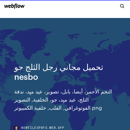
تحميل مجاني رجل الثلج جو
nesbo
النجم الأحمر، أيضا، بابل، تصوير، عيد ميِد، ندفة
الثلج، عيد ميِد، جو، الخلفية, التصوير
الفوتوغرافي, القلب, خلفية الكمبيوتر png
NEWFILESPRFG.WEB.APP