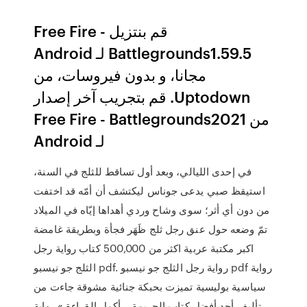
‫قم بنتزيل Free Fire -
Battlegrounds1.59.5 لـ Android
مجانا، و بدون فيروسات، من
Uptodown. قم بتجريب آخر إصدار
من Free Fire - Battlegrounds2021
لـ Android
في إحدى الليالي، وبعد أول تساقط للثلج في السنة،
استيقظ صبي يدعى جوناس ليكتشف أن أمّه قد اختفت
من دون أي أثر؛ سوى وشاح وردي أهداها إيّاه في الميلاد
تمّ وضعه حول عنق رجل ثلج ظَهَر فجأة وبطريقة غامضة
اكبر مكتبة عربية اكثر من 500,000 كتاب رواية رجل
الثلج جو نيسبو pdf. رواية رجل الثلج جو نيسبو pdf رواية
سياسية بوليسية تميزت بحبكة جنائية مشوقة جاءت من
تأليف أحد أفضل كتاب الجريمة… أكمل القراءة » رواية