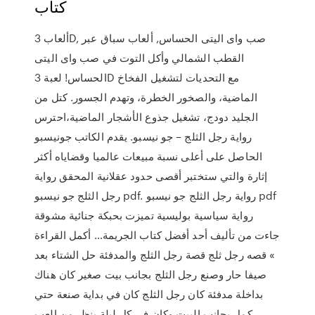
كتاب
ألعاب 3D, صب واى اليتى الحساس, ألعاب سباق عبر
القطب الشمالي وأكل التوت في صب واى اليتى
الحساس! لعبة 3D مع التحديات لتشغيل الفخاخ
الماضية، والصخور الخطرة، وتهدم الجسور. كتل من
الجليد دودج، تشغيل جذوع الأشجار الماضية،احترس
رواية رجل الثلج – جو نيسبو. يقدم الكاتب جونيسبو
الحاصل على أعلى نسبة مبيعات عالميا وقضاياه أكثر
إثارة والتي ستختبر أقصى حدود عقلانية المحقق رواية
رجل الثلج جو نيسبو pdf. رواية رجل الثلج جو نيسبو pdf
رواية سياسية بوليسية تميزت بحبكة جنائية مشوقة
جاءت من تأليف أحد أفضل كتاب الجريمة… أكمل القراءة
» قصه رجل ثلج قصة رجل الثلج والمدفئة حل الشتاء بعد
صيفا حار وصنع رجل الثلج بجانب بيت صغير كان هناك
بداخلة مدفئة كان رجل الثلج كان في بداية صنعة حتي
كمل بجانب البيت وكان في كل ليلة ينظر من إلعب