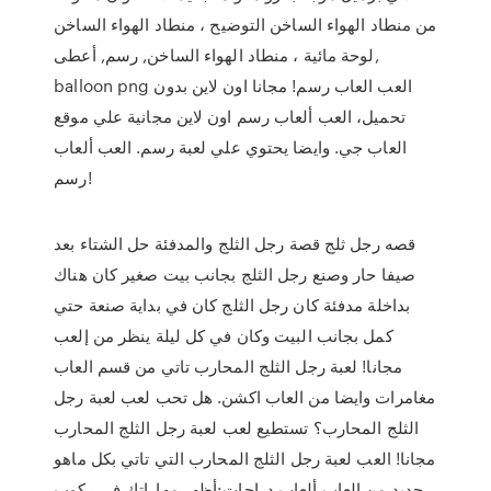
من منطاد الهواء الساخن التوضيح ، منطاد الهواء الساخن
لوحة مائية ، منطاد الهواء الساخن, رسم, أعطى,
balloon png العب العاب رسم! مجانا اون لاين بدون
تحميل، العب ألعاب رسم اون لاين مجانية علي موقع
العاب جي. وايضا يحتوي علي لعبة رسم. العب ألعاب
رسم!
قصه رجل ثلج قصة رجل الثلج والمدفئة حل الشتاء بعد
صيفا حار وصنع رجل الثلج بجانب بيت صغير كان هناك
بداخلة مدفئة كان رجل الثلج كان في بداية صنعة حتي
كمل بجانب البيت وكان في كل ليلة ينظر من إلعب
مجانا! لعبة رجل الثلج المحارب تاتي من قسم العاب
مغامرات وايضا من العاب اكشن. هل تحب لعب لعبة رجل
الثلج المحارب؟ تستطيع لعب لعبة رجل الثلج المحارب
مجانا! العب لعبة رجل الثلج المحارب التي تاتي بكل ماهو
جديد من العاب ألعاب دراجات:أظهر مهاراتك في ركوب