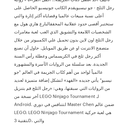
رجل الثلج - جو نيسبويقدم الكاتب جونيسبو الحاصل على
أعلى نسبة مبيعات عالميا وقضاياه أكثر إثارة والتي
ستختبر أقصى حدود عقلانية المحققالبارع هاري هول مع
الشخصيات اللامعة والتشويق الذي العب لعبة مغامرات
رجل الثلج اون لاين بدون تحميل علي الكمبيوتر من خلال
متصفح الانترنت او عن طريق الموبايل. حاول أن تصنع
أكبر رجل ثلج في الكريسماس وعطلة رأس السنة
الجديدة. بعد سلسلة من الروايات الآسرة والمشهورة
عالمياً لواحد من أهم كتًاب الجريمة في العالم "جو
نيسبو" يأتي جديده «الفهد» لتشكل إضافة متميزة لعديد
من الروايات التي سبقتها، وهي: «رجل الثلج قم بتنزيل
آخر نسخة من LEGO Ninjago Tournament لـ
Android. لتتنافس في دوري Master Chen ضمن عالم
LEGO. LEGO Ninjago Tournament هي لعبة حركية
بتقنية 3D، والتي