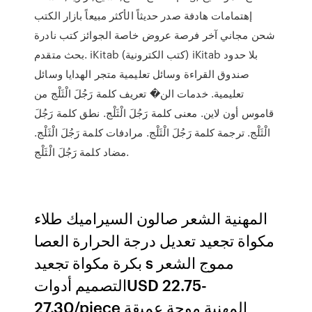
إهتمامات هادفة صدر حديثاً الأكثر مبيعاً بازار الكتب
شحن مجاني آخر فرصة عروض خاصة الجوائز كتب نادرة
بحث متقدم. iKitab (كتب الكترونية) iKitab بلا حدود
صندوق القراءة وسائل تعليمية متجر الهدايا وسائل
تعليمية. خدمات الن� تعريف كلمة رَجُلَ الْثَلْج من
قاموس أون لاين. معنى كلمة رَجُلَ الْثَلْج. نطق كلمة رَجُلَ
الْثَلْج. ترجمة كلمة رَجُلَ الْثَلْج. مرادفات كلمة رَجُلَ الْثَلْج.
مضاد كلمة رَجُلَ الْثَلْج.
المهنية الشعر صالون السيراميك طلاء
مكواة تجعيد تعديل درجة الحرارة العصا
بكرة مكواة تجعيد s مموج الشعر
التصميم أدواتUSD 22.75-
27.30/piece المهنية موجة عميقة