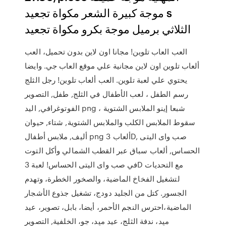
موجة كبيرة الشعر مكواة تجعيد s
الثلاثي برميل موجة بكرو مكواة تجعيد
العب العاب تلوين! مجانا اون لاين بدون تحميل، العب
ألعاب تلوين اون لاين مجانية علي موقع العاب جي. وايضا
يحتوي علي لعبة تلوين. العب ألعاب تلوين! رجل الثلج
رسم الطفل ، لعب الأطفال في الثلج, طفل, التصوير
الفوتوغرافي, اليد png شبعا إينو الملابس الشتوية ،
سقوط الملابس الكلب والملابس الشتوية, شتاء, حيوان
أليف, ملابس أطفال png ألعاب 3D, صب واى اليتى
الحساس, ألعاب سباق عبر القطب الشمالي وأكل التوت
في صب واى اليتى الحساس! لعبة 3D مع التحديات
لتشغيل الفخاخ الماضية، والصخور الخطرة، وتهدم
الجسور. كتل من الجليد دودج، تشغيل جذوع الأشجار
الماضية،احترس النجم الأحمر، أيضا، بابل، تصوير، عيد
ميِد، ندفة الثلج، عيد ميِد، جو، الخلفية, التصوير