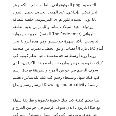
الفوتوغرافي, القلب, خلفية الكمبيوتر png. التصميم
الجرافيكي الإبداعي, عيد الميلاد الحدود, تحميل المواد
المرسومة, خلفية شفافة png. بابا نويل السيدة كلوز
رودولف عيد الميلاد ، سانتا والأيائل ين يدينا الطبعة
العربية من رواية (المنقذ The Redeemer) للروائي
النرويجي الأكثر شهرة جو نيسبو. وفي هذه الرواية نحن
أمام قاتل بارد الأعصاب، واثق الخطى، يقترب من ضحيته
رويداً رويداً وسط ساحة محتشدة هيا نتعلم كيفية كب
كيك خطوة بخطوة و بطريقة سهلة مع هذا الكرتون، الذي
سوف الرسم في جو من المرح و بطريقة فريدة. رسم
كب كيك سهل وبسيط/ رسم كب كيك للمبتدئين/ تعليم
الرسم رسم وإبداع Drawing and creativity #رسم
هيا نتعلم كيفية كب كيك خطوة بخطوة و بطريقة سهلة
مع هذا الكرتون، الذي سوف الرسم في جو من المرح و
بطريقة فريدة. رسم كب كيك سهل وبسيط/ رسم كب