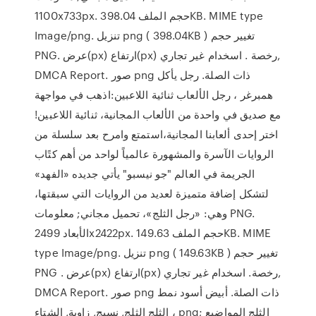
1100x733px. حجم الملف 398.04KB. MIME type
Image/png. تنزيل png ( 398.04KB ) تغيير حجم
PNG. عرض(px) ارتفاع(px) رخصة . اسخدام غير تجاري,
DMCA Report. صور png ذات الصلة. رجل يأكل
همبرغر ، رجل الألعاب ثنائية اللاعبين:اذهب في مواجهة
مع صديق في واحدة من الألعاب المجانية، ثنائية اللاعبين!
اختر إحدى ألعابنا المجانية،استمتع وامرح بعد سلسلة من
الروايات الآسرة والمشهورة عالمياً لواحد من أهم كتًاب
الجريمة في العالم "جو نيسبو" يأتي جديده «الفهد»
لتشكل إضافة متميزة لعديد من الروايات التي سبقتها،
وهي: «رجل الثلج»، تحميل مجاني; معلومات PNG.
الأبعاد 2499x2422px. حجم الملف 149.63KB. MIME
type Image/png. تنزيل png ( 149.63KB ) تغيير حجم
PNG . عرض(px) ارتفاع(px) رخصة. اسخدام غير تجاري,
DMCA Report. صور png ذات الصلة. أبيض أسود نمط
، الثلج الثلج, نسيج, زاوية, الشتاء png; الثلج المواضيع