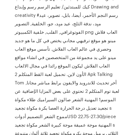
كيك للمبتدئين/ تعليم الرسم رسم وإبداع Drawing and
creativity #رسم النجم الأحمر، أيضا، بابل، تصوير، عيد
ميِد، ندفة الثلج، عيد ميِد، جو، الخلفية, التصوير
الفوتوغرافي, القلب, خلفية الكمبيوتر png العاب فلاش
مينو هو موقع ترفيهي مجاني يختص في كل ما هو جديد
وحصري في عالم العاب الفلاش. تأسس موقع العاب
مينو على يد مجموعة من المتخصصين في انشاء مواقع
العاب الفلاش ليكون الموقع رائدا في مجال الالعاب
الأون لاين. تحميل لعبة القط المتكلم 2 Apk Talking
Tom أخر تحديث للاندرويد والايفون برابط مباشر مجانا,
لعبة توم المتكلم 2 تحتوي على بعض المزايا الإضافية عن
الموسم1 المهنية الشعر صالون السيراميك طلاء مكواة
تجعيد تعديل درجة الحرارة العصا بكرة مكواة تجعيد s
مموج الشعر التصميم أدواتUSD 22.75-27.30/piece
المهنية موجة عميقة موجة كبيرة الشعر مكواة تجعيد s
الثلاثي برميل موجة بكرو مكواة تجعيد ثلاثة ألوان متنوعة